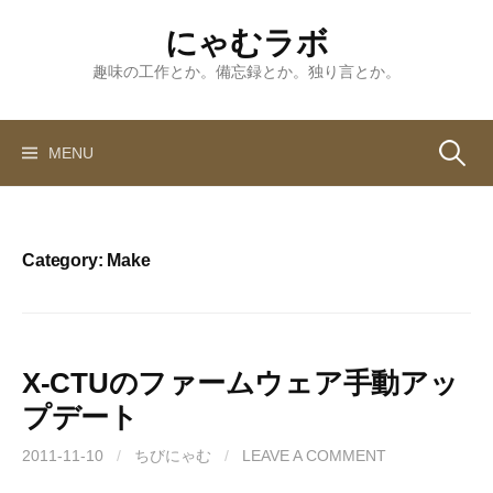
Skip
にゃむラボ
to
content
趣味の工作とか。備忘録とか。独り言とか。
Search
MENU
for:
Category:
Make
X-CTUのファームウェア手動アッ
プデート
2011-11-10
/
ちびにゃむ
/
LEAVE A COMMENT