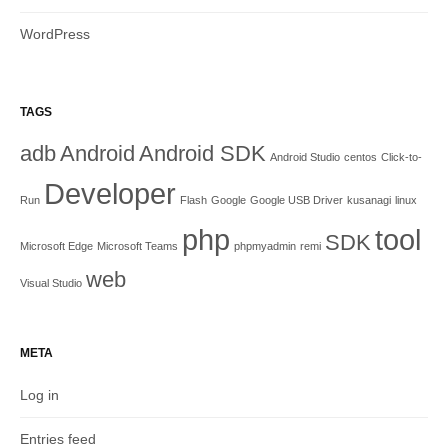
WordPress
TAGS
adb
Android
Android SDK
Android Studio
centos
Click-to-
Developer
Run
Flash
Google
Google USB Driver
kusanagi
linux
php
tool
SDK
Microsoft Edge
Microsoft Teams
phpmyadmin
remi
web
Visual Studio
META
Log in
Entries feed